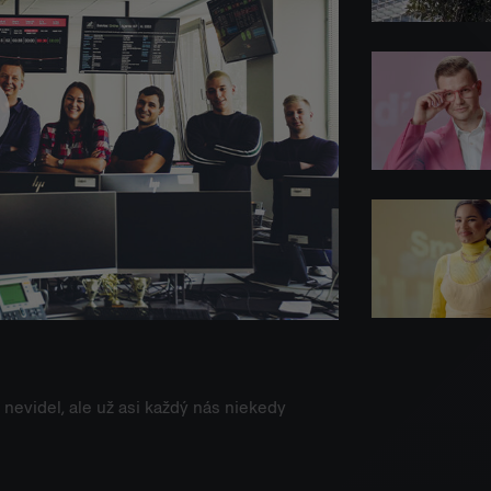
 nevidel, ale už asi každý nás niekedy