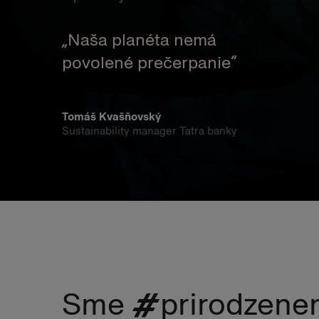
„Naša planéta nemá
povolené prečerpanie“
Tomáš Kvašňovský
Sustainability manager Tatra banky
Sme #prirodzenena