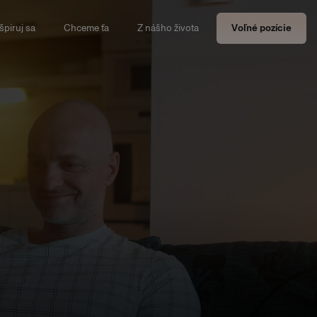
špiruj sa
Chceme ťa
Z nášho života
Voľné pozície