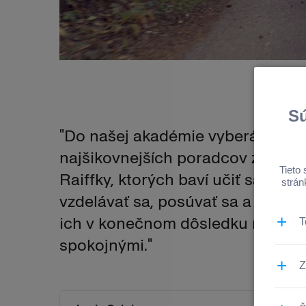
"Do našej akadémie vyberáme
najšikovnejších poradcov z celej
Raiffky, ktorých baví učiť sa,
vzdelávať sa, posúvať sa a rásť. T
ich v konečnom dôsledku robí
spokojnými."