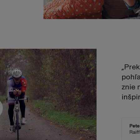
„Prek
pohľa
znie 
inšpi
Pete
Raif