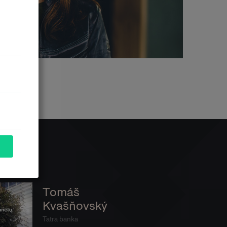
Tomáš
Kvašňovský
Tatra banka