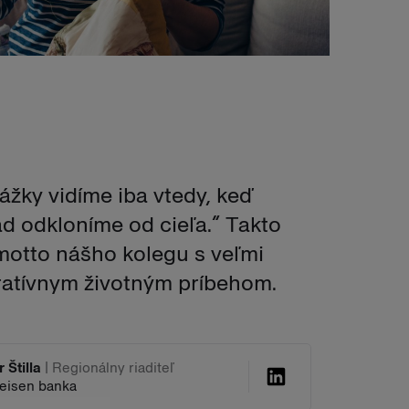
ážky vidíme iba vtedy, keď
d odkloníme od cieľa.“ Takto
motto nášho kolegu s veľmi
ratívnym životným príbehom.
r Štilla
| Regionálny riaditeľ
feisen banka